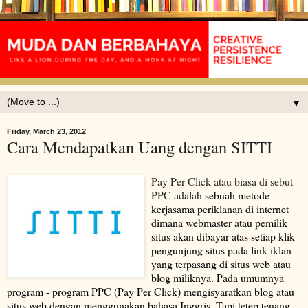
▼
Friday, March 23, 2012
Cara Mendapatkan Uang dengan SITTI
Pay Per Click atau biasa di sebut
PPC adalah
sebuah
metode
kerjasama periklanan di internet
dimana
webmaster
atau pemilik
situs akan dibayar atas setiap klik
pengunjung situs pada link
iklan
yang terpasang di
situs web
atau
blog
miliknya. Pada umumnya
program - program PPC (Pay Per Click) mengisyaratkan blog atau
situs web dengan menggunakan
bahasa Inggris
. Tapi tetep tenang