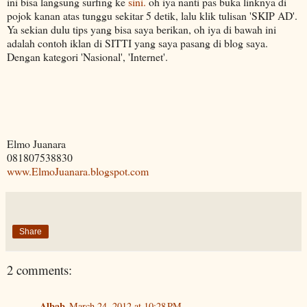
ini bisa langsung surfing ke
sini.
oh iya nanti pas buka linknya di
pojok kanan atas tunggu sekitar 5 detik, lalu klik tulisan 'SKIP AD'.
Ya sekian dulu tips yang bisa saya berikan, oh iya di bawah ini
adalah contoh iklan di SITTI yang saya pasang di blog saya.
Dengan kategori 'Nasional', 'Internet'.
Elmo Juanara
081807538830
www.ElmoJuanara.blogspot.com
Share
2 comments:
Albab
March 24, 2012 at 10:28 PM