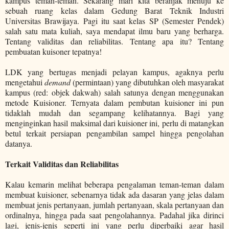
kampus teman-teman. Sekarang mari kita beranjak menuju ke
sebuah ruang kelas dalam Gedung Barat Teknik Industri
Universitas Brawijaya. Pagi itu saat kelas SP (Semester Pendek)
salah satu mata kuliah, saya mendapat ilmu baru yang berharga.
Tentang validitas dan reliabilitas. Tentang apa itu? Tentang
pembuatan kuisoner tepatnya!
LDK yang bertugas menjadi pelayan kampus, agaknya perlu
mengetahui
demand
(permintaan) yang dibutuhkan oleh masyarakat
kampus (red: objek dakwah) salah satunya dengan menggunakan
metode Kuisioner. Ternyata dalam pembutan kuisioner ini pun
tidaklah mudah dan segampang kelihatannya. Bagi yang
menginginkan hasil maksimal dari kuisioner ini, perlu di matangkan
betul terkait persiapan pengambilan sampel hingga pengolahan
datanya.
Terkait Validitas dan Reliabilitas
Kalau kemarin melihat beberapa pengalaman teman-teman dalam
membuat kuisioner, sebenarnya tidak ada dasaran yang jelas dalam
membuat jenis pertanyaan, jumlah pertanyaan, skala pertanyaan dan
ordinalnya, hingga pada saat pengolahannya. Padahal jika dirinci
lagi, jenis-jenis seperti ini yang perlu diperbaiki agar hasil